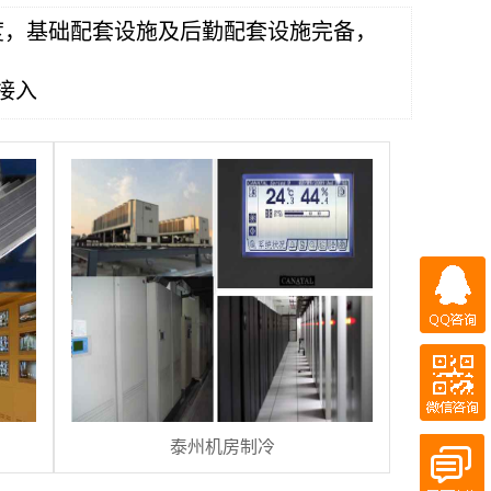
度，基础配套设施及后勤配套设施完备，
接入
QQ咨询
微信咨询
QQ客服
百度商桥
泰州机房制冷