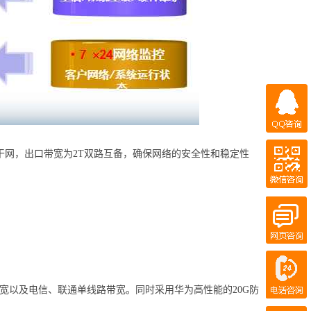
QQ咨询
微信咨询
网，出口带宽为2T双路互备，确保网络的安全性和稳定性
QQ客服
百度商桥
在线客服
电话咨询
400-700-7300
带宽以及电信、联通单线路带宽。同时采用华为高性能的20G防
186-0215-4110