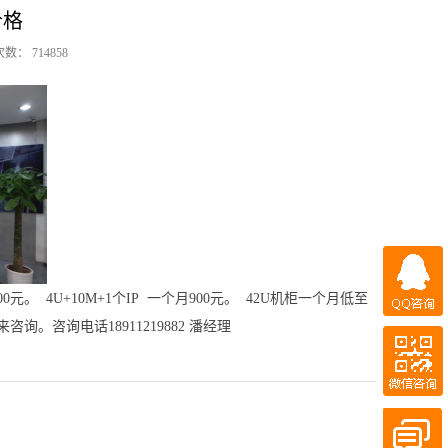
价格
： 714858
QQ咨询
元。 4U+10M+1个IP 一个月900元。 42U机柜一个月低至
询。咨询电话18911219882 潘经理
微信咨询
QQ客服
百度商桥