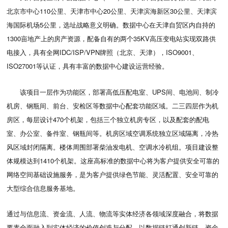
北京市中心110公里、天津市中心20公里、天津滨海新区30公里、天津滨
海国际机场5公里，选址战略意义明确。数据中心在天津自贸区内自持的
1300亩地产上的房产资源，配备自有的两个35KV高压变电站实现双路供
电接入，具有全网IDC/ISP/VPN牌照（北京、天津），ISO9001、
ISO27001等认证，具有丰富的数据中心建设运营经验。
该项目一层作为功能区，部署高低压配电室、UPS间、电池间、制冷
机房、钢瓶间、前台、安检区等数据中心配套功能区域。二三四层作为机
房区，每层设计470个机架，包括三个独立机房专区，以及配套的配电
室、办公室、备件室、钢瓶间等。机房区域空调系统独立区域隔离，冷热
风区域封闭隔离
。楼体周围部署柴油发电机、空调水冷机组。项目建设整
体规模达到1410个机架。这座高标准的数据中心将为客户提供安全可靠的
网络空间基础设施服务，
是为客户提供绿色节能、灵活配置、安全可靠的
大型综合信息服务基地。
通过与信息流、资金流、人流、物流等实体经济各领域深度融合，将数据
要素全面融入到实体经济的价值创造与分配，以数据链打通创新链、资金